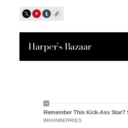
Twitter
Pinterest
Tumblr
Copy
Harper’s Bazaar