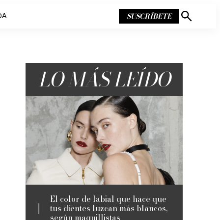
SUSCRÍBETE
DA
Mostrar
búsqueda
LO MÁS LEÍDO
El color de labial que hace que
tus dientes luzcan más blancos,
según maquillistas