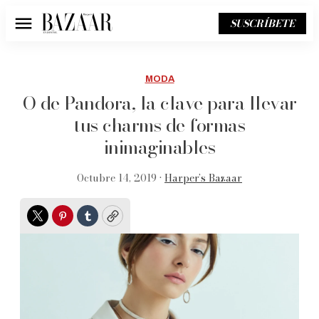
SUSCRÍBETE
Menú
MODA
O de Pandora, la clave para llevar
tus charms de formas
inimaginables
Octubre 14, 2019 •
Harper’s Bazaar
Twitter
Pinterest
Tumblr
Copy