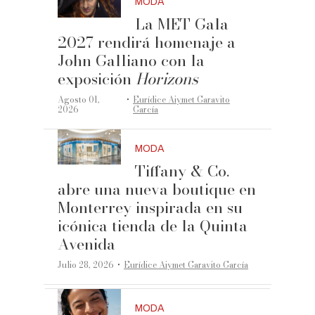
MODA
La MET Gala
2027 rendirá homenaje a
John Galliano con la
exposición
Horizons
·
Agosto 01,
Eurídice Aiymet Garavito
2026
García
MODA
Tiffany & Co.
abre una nueva boutique en
Monterrey inspirada en su
icónica tienda de la Quinta
Avenida
·
Julio 28, 2026
Eurídice Aiymet Garavito García
MODA