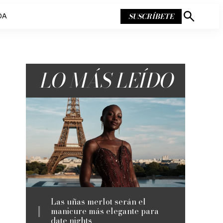
SUSCRÍBETE
DA
Mostrar
búsqueda
LO MÁS LEÍDO
Las uñas merlot serán el
manicure más elegante para
date nights