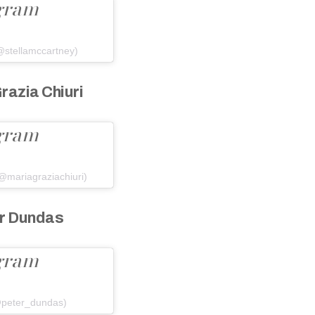
agram
@stellamccartney)
razia Chiuri
agram
@mariagraziachiuri)
r Dundas
agram
@peter_dundas)