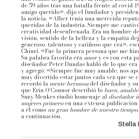
de 59 años tras una batalla frente al covid-1
amigo querido», dijo el fundador y preside
la noticia. «Alber tenía una merecida reputa
queridas de la industria. Siempre me cautivó
creatividad desenfrenada. Era un hombre de 
visión, sentido de la belleza y la empatía d
generoso, talentoso y cariñoso que era», esc
Chiuri. «Fue la primera persona que me hizo
Su palabra favorita era
amor
y es con esta p
diseñador Peter Dundas habló de lo que era
y agregó: «Siempre fue muy amable, nos apo
muy divertido estar juntos cada vez que se 
recordó la
mente hermosa
del diseñador y s
que Erin O’Connor describió lo
buen, amable 
Suzy Menkes rindió homenaje al
diseñador i
mujeres primero
en una extensa publicación d
a él como
un gran hombre de nuestro tiempo
a continuación.
Stella