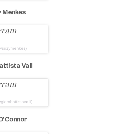
y Menkes
agram
(@suzymenkes)
ttista Vali
agram
giambattistavalli)
 O’Connor