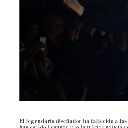
El legendario diseñador ha fallecido a los
han estado llegando tras la trágica noticia 