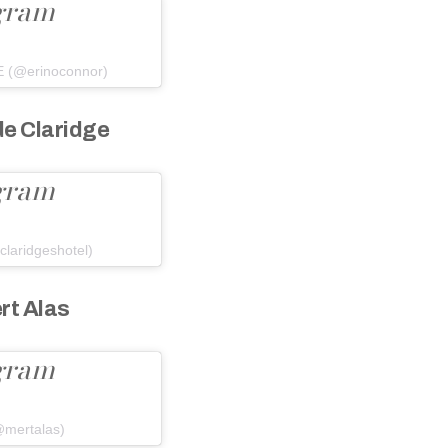
agram
E (@erinoconnor)
de Claridge
agram
laridgeshotel)
rt Alas
agram
@mertalas)