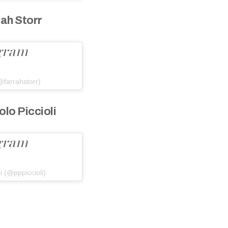
ah Storr
agram
@farrahstorr)
lo Piccioli
agram
i (@pppiccioli)