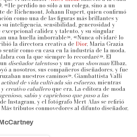
9. «He perdido no sólo a un colega, sino a un
nte de Richemont, Johann Rupert, quien confirmó
ción como una de las figuras más brillantes y
 su inteligencia, sensibilidad, generosidad y
excepcional calidez y talento, y su singular
ejan una huella imborrable». «Nunca olvidaré lo
ribió la directora creativa de
Dior
, Maria Grazia
 sentir como en casa en la industria de la moda.
alabra con la que siempre lo recordaré». El
 un
diseñador talentoso
y un
gran showman
Elbaz,
yó a nosotros, sus compañeros diseñadores, y fue
cruzaban nuestros caminos». Giambattista Valli
u
actitud de vida cultivada sin esfuerzo
, mientras
y creativo caballero
que era. La editora de moda
ngenioso, sabio y caprichoso que puso a las
e Instagram, y el fotógrafo Mert Alas se refirió
. Más tributos conmovedores al difunto diseñador,
 McCartney