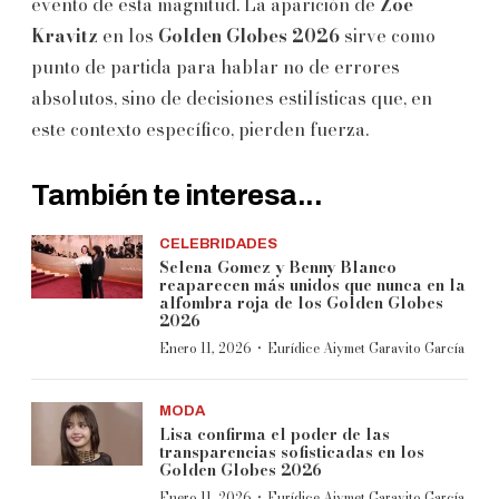
evento de esta magnitud. La aparición de
Zoë
Kravitz
en los
Golden Globes 2026
sirve como
punto de partida para hablar no de errores
absolutos, sino de decisiones estilísticas que, en
este contexto específico, pierden fuerza.
También te interesa...
CELEBRIDADES
Selena Gomez y Benny Blanco
reaparecen más unidos que nunca en la
alfombra roja de los Golden Globes
2026
·
Enero 11, 2026
Eurídice Aiymet Garavito García
MODA
Lisa confirma el poder de las
transparencias sofisticadas en los
Golden Globes 2026
·
Enero 11, 2026
Eurídice Aiymet Garavito García