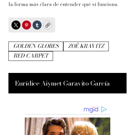
la forma más clara de entender qué sí funciona.
Twitter
Pinterest
Tumblr
Copy
GOLDEN GLOBES
ZOË KRAVITZ
RED CARPET
Eurídice Aiymet Garavito García