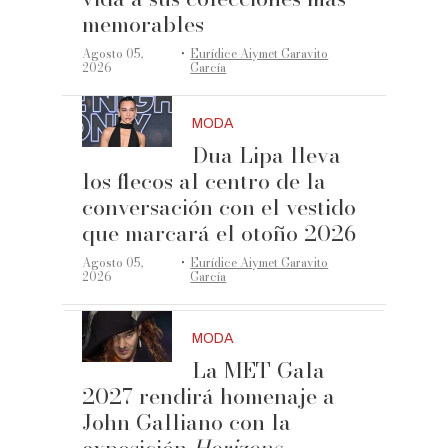
memorables
·
Agosto 05,
Eurídice Aiymet Garavito
2026
García
MODA
Dua Lipa lleva
los flecos al centro de la
conversación con el vestido
que marcará el otoño 2026
·
Agosto 05,
Eurídice Aiymet Garavito
2026
García
MODA
La MET Gala
2027 rendirá homenaje a
John Galliano con la