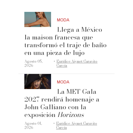
MODA
Llega a México
la maison francesa que
transformó el traje de baño
en una pieza de lujo
·
Agosto 05,
Eurídice Aiymet Garavito
2026
García
MODA
La MET Gala
2027 rendirá homenaje a
John Galliano con la
exposición
Horizons
·
Agosto 01,
Eurídice Aiymet Garavito
2026
García