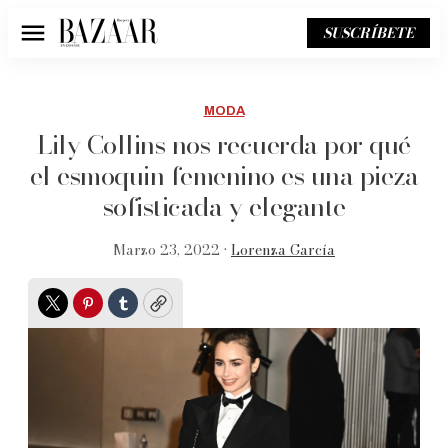
SUSCRÍBETE
Menú
MODA
Lily Collins nos recuerda por qué
el esmoquin femenino es una pieza
sofisticada y elegante
Marzo 23, 2022 •
Lorenza García
Twitter
Pinterest
Tumblr
Copy