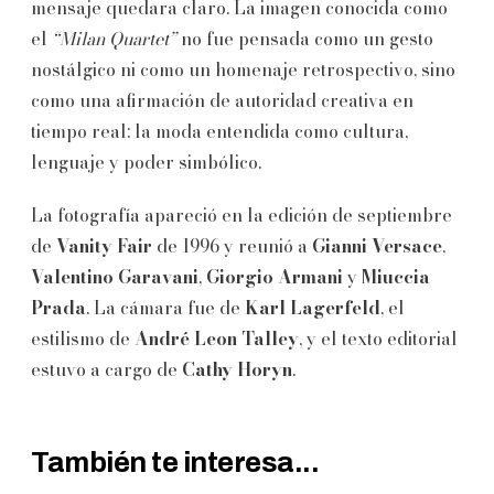
mensaje quedara claro. La imagen conocida como
el
“Milan Quartet”
no fue pensada como un gesto
nostálgico ni como un homenaje retrospectivo, sino
como una afirmación de autoridad creativa en
tiempo real: la moda entendida como cultura,
lenguaje y poder simbólico.
La fotografía apareció en la edición de septiembre
de
Vanity Fair
de 1996 y reunió a
Gianni Versace
,
Valentino Garavani
,
Giorgio Armani
y
Miuccia
Prada
. La cámara fue de
Karl Lagerfeld
, el
estilismo de
André Leon Talley
, y el texto editorial
estuvo a cargo de
Cathy Horyn
.
También te interesa...