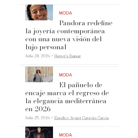
MODA
Pandora redefine
la joyería contemporánea
con una nueva visión del
lujo personal
·
Julio 28, 2026
Harper’s Bazaar
MODA
El pañuelo de
encaje marca el regreso de
la elegancia mediterránea
en 2026
·
Julio 25, 2026
Eurídice Aiymet Garavito García
MODA