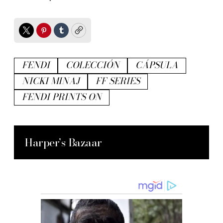
Twitter
Pinterest
Tumblr
Copy
FENDI
COLECCIÓN
CÁPSULA
NICKI MINAJ
FF SERIES
FENDI PRINTS ON
Harper’s Bazaar