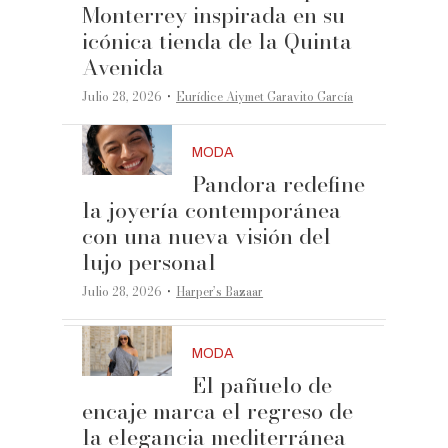
Monterrey inspirada en su
icónica tienda de la Quinta
Avenida
·
Julio 28, 2026
Eurídice Aiymet Garavito García
MODA
Pandora redefine
la joyería contemporánea
con una nueva visión del
lujo personal
·
Julio 28, 2026
Harper’s Bazaar
MODA
El pañuelo de
encaje marca el regreso de
la elegancia mediterránea