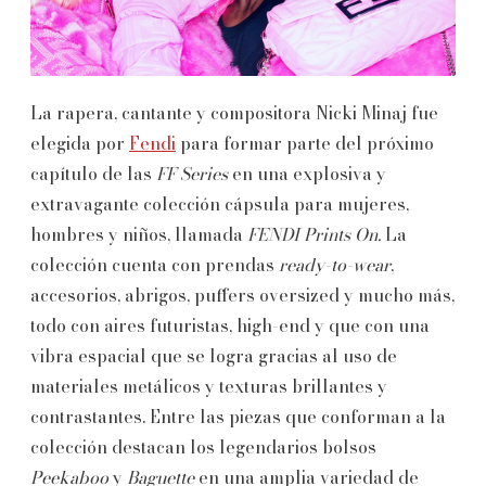
La rapera, cantante y compositora Nicki Minaj fue
elegida por
Fendi
para formar parte del próximo
capítulo de las
FF Series
en una explosiva y
extravagante colección cápsula para mujeres,
hombres y niños, llamada
FENDI Prints On.
La
colección cuenta con prendas
ready-to-wear
,
accesorios, abrigos, puffers oversized y mucho más,
todo con aires futuristas, high-end y que con una
vibra espacial que se logra gracias al uso de
materiales metálicos y texturas brillantes y
contrastantes. Entre las piezas que conforman a la
colección destacan los legendarios bolsos
Peekaboo
y
Baguette
en una amplia variedad de