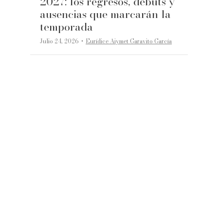
2027: los regresos, debuts y
ausencias que marcarán la
temporada
·
Julio 24, 2026
Eurídice Aiymet Garavito García