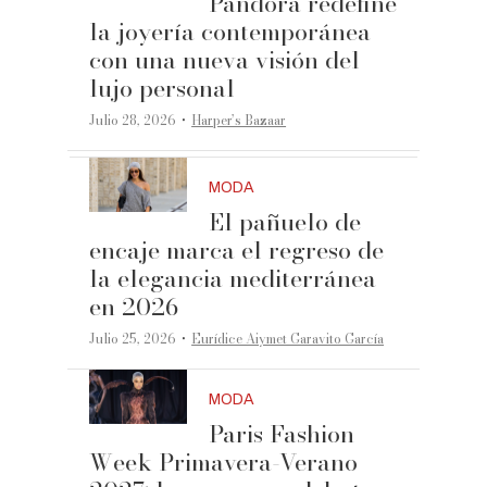
Pandora redefine
la joyería contemporánea
con una nueva visión del
lujo personal
·
Julio 28, 2026
Harper’s Bazaar
MODA
El pañuelo de
encaje marca el regreso de
la elegancia mediterránea
en 2026
·
Julio 25, 2026
Eurídice Aiymet Garavito García
MODA
Paris Fashion
Week Primavera-Verano