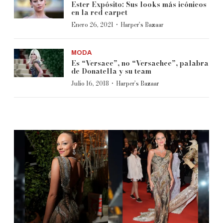
Ester Expósito: Sus looks más icónicos
en la red carpet
·
Enero 26, 2021
Harper’s Bazaar
MODA
Es “Versace”, no “Versachee”, palabra
de Donatella y su team
·
Julio 16, 2018
Harper’s Bazaar