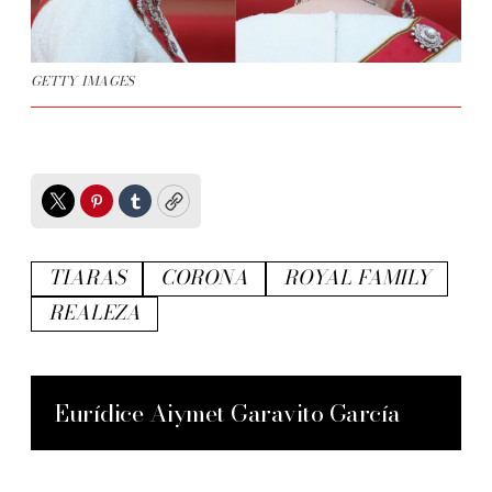
GETTY IMAGES
Twitter
Pinterest
Tumblr
Copy
TIARAS
CORONA
ROYAL FAMILY
REALEZA
Eurídice Aiymet Garavito García