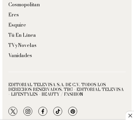
Cosmopolitan
Eres
Esquire
Tú En Línea
TVyNovelas
Vanidades
EDITORIAL TELEVISA S.A. DE C.V. TODOS LOS
DERECHOS RESERVADOS. TBG - EDITORIAL TELEVISA
- LIFESTYLES - BEAUTY / FASHION
twitter
instagram
facebook
tiktok
pinterest