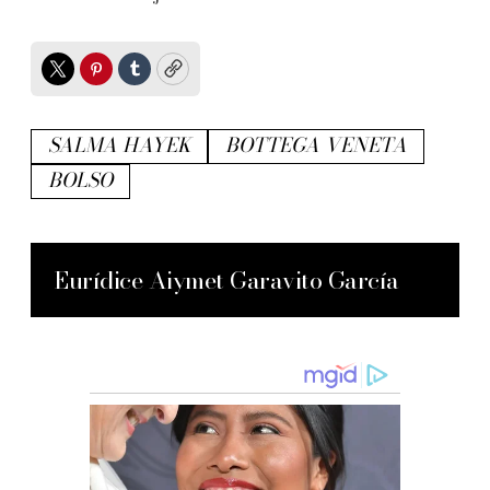
Twitter
Pinterest
Tumblr
Copy
SALMA HAYEK
BOTTEGA VENETA
BOLSO
Eurídice Aiymet Garavito García