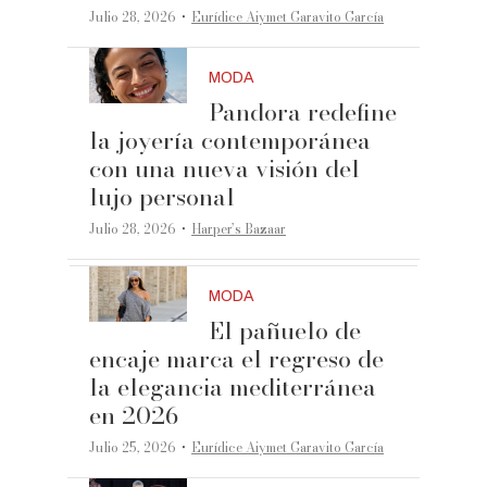
·
Julio 28, 2026
Eurídice Aiymet Garavito García
MODA
Pandora redefine
la joyería contemporánea
con una nueva visión del
lujo personal
·
Julio 28, 2026
Harper’s Bazaar
MODA
El pañuelo de
encaje marca el regreso de
la elegancia mediterránea
en 2026
·
Julio 25, 2026
Eurídice Aiymet Garavito García