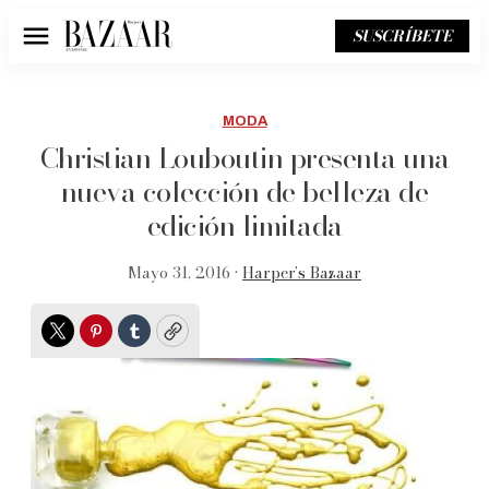
SUSCRÍBETE
Menú
MODA
Christian Louboutin presenta una
nueva colección de belleza de
edición limitada
Mayo 31, 2016 •
Harper’s Bazaar
Twitter
Pinterest
Tumblr
Copy