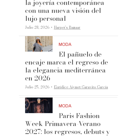
la joyería contemporánea
con una nueva visión del
lujo personal
·
Julio 28, 2026
Harper’s Bazaar
MODA
El pañuelo de
encaje marca el regreso de
la elegancia mediterránea
en 2026
·
Julio 25, 2026
Eurídice Aiymet Garavito García
MODA
Paris Fashion
Week Primavera-Verano
2027: los regresos, debuts y