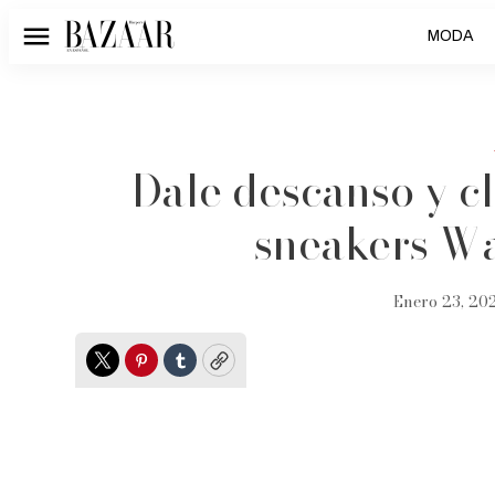
MODA
Menú
Dale descanso y cl
sneakers Wa
Enero 23, 20
Twitter
Pinterest
Tumblr
Copy