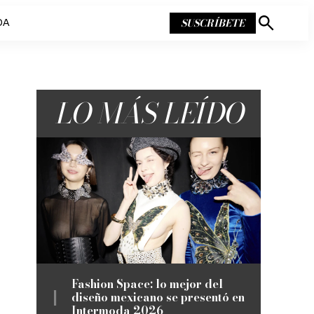
SUSCRÍBETE
DA
Mostrar
búsqueda
LO MÁS LEÍDO
Fashion Space: lo mejor del
diseño mexicano se presentó en
Intermoda 2026