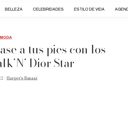
BELLEZA
CELEBRIDADES
ESTILO DE VIDA
AGEN
MODA
ase a tus pies con los
lk’N’ Dior Star
22 •
Harper’s Bazaar