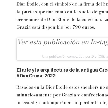
Dior Étoile,
con el símbolo de la firma del Sr.
la parte superior como en la suela de gom
creaciones
de Dior Étoile de la colección. L
Grazi
a está disponible por
790 euros.
Ver esta publicación en Inst
Una publicación compartida por Dior Officia
El arte y la arquitectura de la antigua Gr
#DiorCruise 2022
Basados en la Dior Etoile estos sneakers no 
minuciosamente por Grazia y confeccionado
lo casual y contemporáneo sin perder la ele