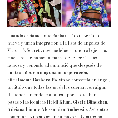
Cuando creíamos que Barbara Palvin sería la
nueva y única integración a la lista de ángeles de
Victoria’s Secret... dos modelos se unen al ejército.
Hace tres semanas la marca de lencería más
famosa y renombrada anunció que
después de
cuatro años sin ninguna incorporación
,
oficialmente
Barbara Palvin
se convertía en ángel,
un titulo que todas las modelos sueñan con algún
día tener; uniéndose a la lista por la que han
pasado las icónicas
Heidi Klum, Gisele Bündchen,
Adriana Lima y Alessandra Ambrosio
. Así, entre
comentarios positivos en su mayoría (y otros no