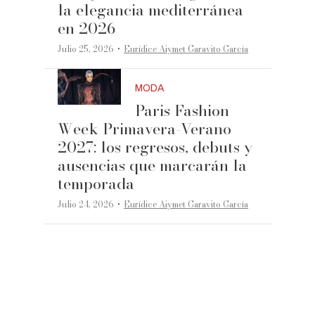
la elegancia mediterránea
en 2026
·
Julio 25, 2026
Eurídice Aiymet Garavito García
MODA
Paris Fashion
Week Primavera-Verano
2027: los regresos, debuts y
ausencias que marcarán la
temporada
·
Julio 24, 2026
Eurídice Aiymet Garavito García