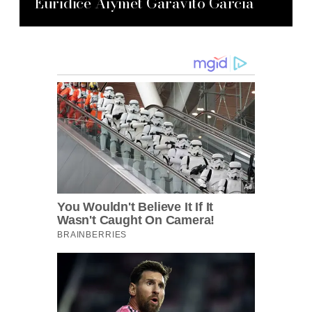
Eurídice Aiymet Garavito García