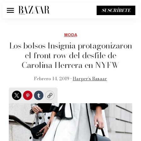
SUSCRÍBETE
Menú
MODA
Los bolsos Insignia protagonizaron
el front row del desfile de
Carolina Herrera en NYFW
Febrero 14, 2019 •
Harper’s Bazaar
Twitter
Pinterest
Tumblr
Copy