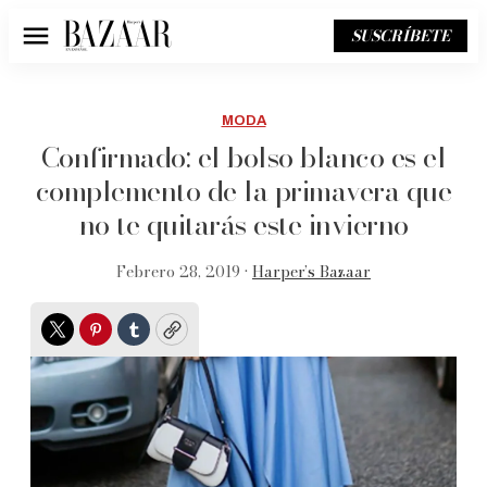
SUSCRÍBETE
Menú
MODA
Confirmado: el bolso blanco es el
complemento de la primavera que
no te quitarás este invierno
Febrero 28, 2019 •
Harper’s Bazaar
Twitter
Pinterest
Tumblr
Copy