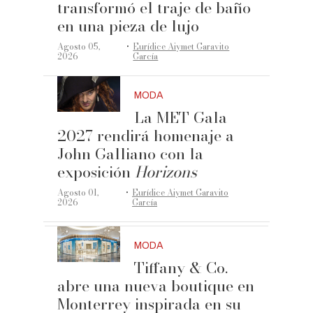
transformó el traje de baño
en una pieza de lujo
·
Agosto 05,
Eurídice Aiymet Garavito
2026
García
MODA
La MET Gala
2027 rendirá homenaje a
John Galliano con la
exposición
Horizons
·
Agosto 01,
Eurídice Aiymet Garavito
2026
García
MODA
Tiffany & Co.
abre una nueva boutique en
Monterrey inspirada en su