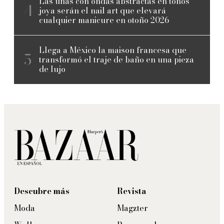
Las uñas con ondas abstractas en tonos
joya serán el nail art que elevará
cualquier manicure en otoño 2026
Llega a México la maison francesa que
transformó el traje de baño en una pieza
de lujo
Descubre más
Revista
Moda
Magzter