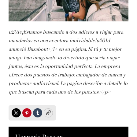
u201c¡Estamos buscando a dos adictos a viajar para
mandarlos en una aventura inolvidable!u201d
anunció
Busabout</i> en su página. Si tú y tu mejor
amigo han imaginado lo divertido que sería viajar
juntos, ésta es la oportunidad perfecta. La empresa
ofrece dos puestos de trabajo: embajador de marca y
productor audiovisual. La página describe a detalle lo
que buscan para cada uno de los puestos.</p>
Twitter
Pinterest
Tumblr
Copy
Harper’s Bazaar