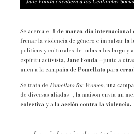
Jane Fonda encabeza a los Centinelas Social
Se acerca el
8 de marzo
,
día internacional
frenar la violencia de género e impulsar la 
políticos y culturales de todas a los largo y 
espíritu activista,
Jane Fonda
—junto a otra
unen a la campaña de
Pomellato
para
errad
Se trata de
Pomellato for Women
, una campa
de diversas aliadas—, la maison envía un me
colectiva
y a la
acción contra la violencia.