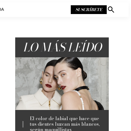
SUSCRÍBETE
DA
Mostrar
búsqueda
LO MÁS LEÍDO
El color de labial que hace que
tus dientes luzcan más blancos,
según maquillistas