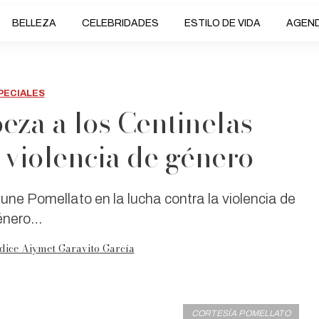
BELLEZA
CELEBRIDADES
ESTILO DE VIDA
AGEN
PECIALES
eza a los Centinelas
a violencia de género
 une Pomellato en la lucha contra la violencia de
énero…
dice Aiymet Garavito García
CORTESÍA POMELLATO