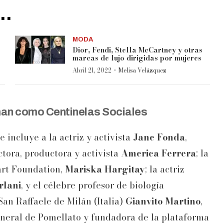
..
MODA
Dior, Fendi, Stella McCartney y otras
marcas de lujo dirigidas por mujeres
·
Abril 21, 2022
Melisa Velázquez
an como Centinelas Sociales
incluye a la actriz y activista
Jane Fonda
,
ctora, productora y activista
America Ferrera
; la
art Foundation,
Mariska Hargitay
; la actriz
rlani
, y el célebre profesor de biología
San Raffaele de Milán (Italia)
Gianvito Martino
,
general de Pomellato y fundadora de la plataforma