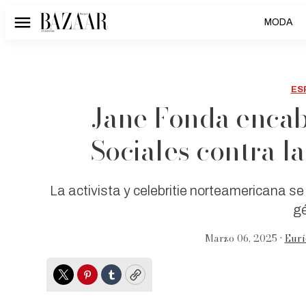
MODA
Menú
ES
Jane Fonda encab
Sociales contra l
La activista y celebritie norteamericana se
g
Marzo 06, 2025 •
Eurí
Twitter
Pinterest
Tumblr
Copy