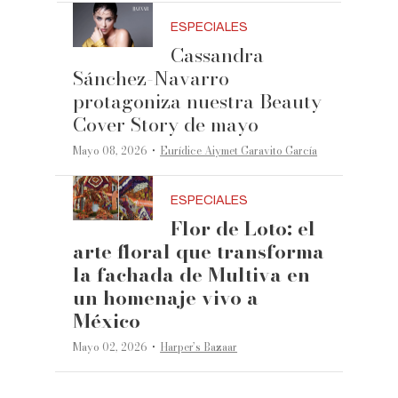
ESPECIALES
Cassandra
Sánchez-Navarro
protagoniza nuestra Beauty
Cover Story de mayo
·
Mayo 08, 2026
Eurídice Aiymet Garavito García
ESPECIALES
Flor de Loto: el
arte floral que transforma
la fachada de Multiva en
un homenaje vivo a
México
·
Mayo 02, 2026
Harper’s Bazaar