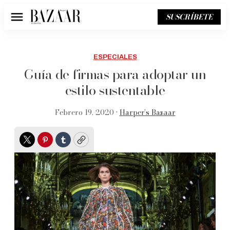
SUSCRÍBETE
Menú
ESPECIALES
Guía de firmas para adoptar un
estilo sustentable
Febrero 19, 2020 •
Harper’s Bazaar
Twitter
Pinterest
Tumblr
Copy