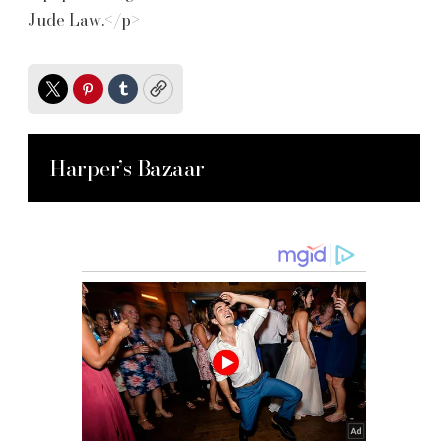
Jude Law.</p>
Twitter
Pinterest
Tumblr
Copy
Harper’s Bazaar