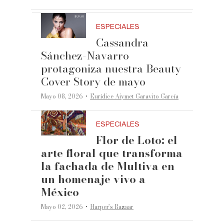
ESPECIALES
Cassandra
Sánchez-Navarro
protagoniza nuestra Beauty
Cover Story de mayo
·
Mayo 08, 2026
Eurídice Aiymet Garavito García
ESPECIALES
Flor de Loto: el
arte floral que transforma
la fachada de Multiva en
un homenaje vivo a
México
·
Mayo 02, 2026
Harper’s Bazaar