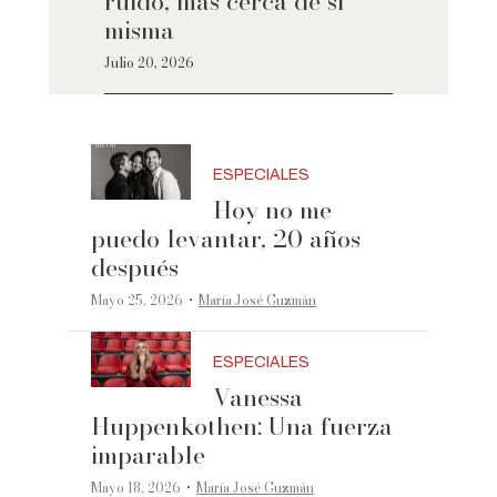
ruido, más cerca de sí
misma
Julio 20, 2026
ESPECIALES
Hoy no me
puedo levantar, 20 años
después
·
Mayo 25, 2026
María José Guzmán
ESPECIALES
Vanessa
Huppenkothen: Una fuerza
imparable
·
Mayo 18, 2026
María José Guzmán