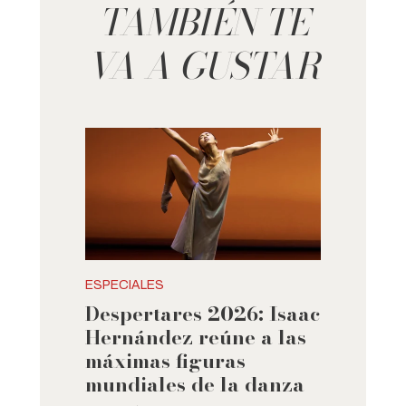
TAMBIÉN TE
VA A GUSTAR
ESPECIALES
Despertares 2026: Isaac
Hernández reúne a las
máximas figuras
mundiales de la danza