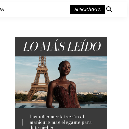
SUSCRÍBETE
DA
Mostrar
búsqueda
LO MÁS LEÍDO
Las uñas merlot serán el
manicure más elegante para
date nights