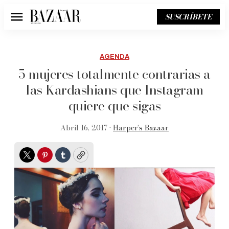
SUSCRÍBETE
Menú
AGENDA
5 mujeres totalmente contrarias a
las Kardashians que Instagram
quiere que sigas
Abril 16, 2017 •
Harper’s Bazaar
Twitter
Pinterest
Tumblr
Copy