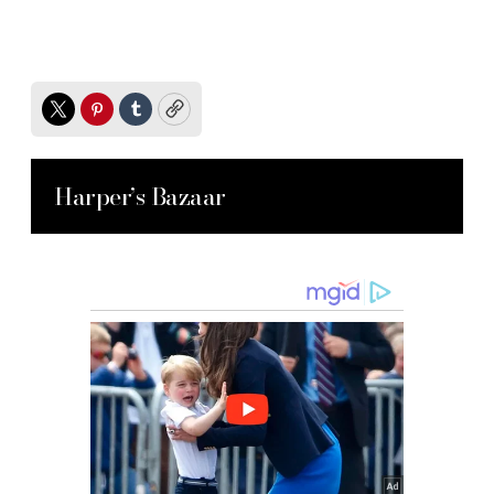
Twitter
Pinterest
Tumblr
Copy
Harper’s Bazaar