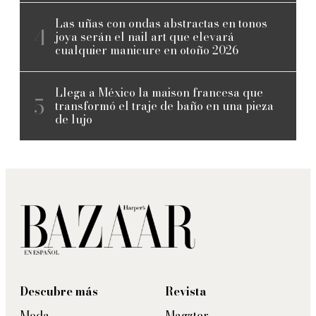
Las uñas con ondas abstractas en tonos
joya serán el nail art que elevará
cualquier manicure en otoño 2026
Llega a México la maison francesa que
transformó el traje de baño en una pieza
de lujo
Descubre más
Revista
Moda
Magzter