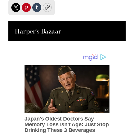
Twitter
Pinterest
Tumblr
Copy
Harper’s Bazaar