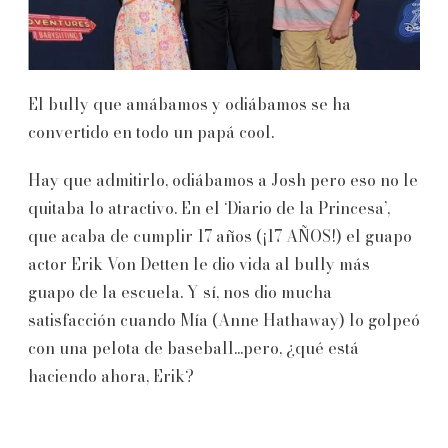
El bully que amábamos y odiábamos se ha
convertido en todo un papá cool.
Hay que admitirlo, odiábamos a Josh pero eso no le
quitaba lo atractivo. En el ‘Diario de la Princesa’,
que acaba de cumplir 17 años (¡17 AÑOS!) el guapo
actor Erik Von Detten le dio vida al bully más
guapo de la escuela. Y sí, nos dio mucha
satisfacción cuando Mía (Anne Hathaway) lo golpeó
con una pelota de baseball...pero, ¿qué está
haciendo ahora, Erik?