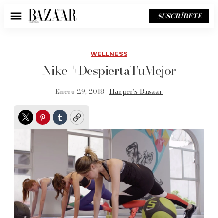
SUSCRÍBETE
Menú
WELLNESS
Nike #DespiertaTuMejor
Enero 29, 2018 •
Harper’s Bazaar
Twitter
Pinterest
Tumblr
Copy