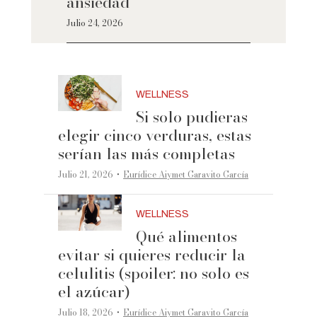
ansiedad
Julio 24, 2026
WELLNESS
Si solo pudieras
elegir cinco verduras, estas
serían las más completas
·
Julio 21, 2026
Eurídice Aiymet Garavito García
WELLNESS
Qué alimentos
evitar si quieres reducir la
celulitis (spoiler: no solo es
el azúcar)
·
Julio 18, 2026
Eurídice Aiymet Garavito García