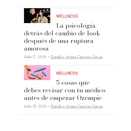
WELLNESS
La psicología
detrás del cambio de look
después de una ruptura
amorosa
·
Julio 17, 2026
Eurídice Aiymet Garavito García
WELLNESS
5 cosas que
debes revisar con tu médico
antes de empezar Ozempic
·
Julio 15, 2026
Eurídice Aiymet Garavito García