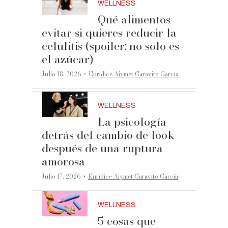
WELLNESS
Qué alimentos
evitar si quieres reducir la
celulitis (spoiler: no solo es
el azúcar)
·
Julio 18, 2026
Eurídice Aiymet Garavito García
WELLNESS
La psicología
detrás del cambio de look
después de una ruptura
amorosa
·
Julio 17, 2026
Eurídice Aiymet Garavito García
WELLNESS
5 cosas que