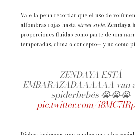
Vale la pena recordar que el uso de volúmen
alfombras rojas hasta
street style
,
Zendaya
h
proporciones fluidas como parte de una nar
temporadas, clima o concepto— y no como pi
ZENDAYA ESTÁ
EMBARAZADAAAAAA van a 
spiderbebés 😭😭😭
pic.twitter.com/i8MC7lR
Dichas imágenes que rondan en redes sociale