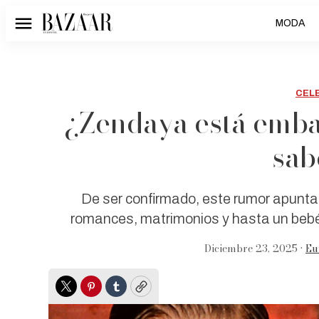
MODA
Menú
CEL
¿Zendaya está emba
sab
De ser confirmado, este rumor apuntar
romances, matrimonios y hasta un beb
Diciembre 23, 2025 •
Eu
Twitter
Pinterest
Tumblr
Copy