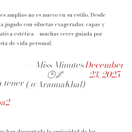
es amplios no es nuevo en su estilo. Desde
a jugado con siluetas exageradas, capas y
rativa estética —muchas veces guiada por
sta de vida personal.
— Miss Minutes
December
🕑🌌
23, 2025
tener
(@ArannaKhal)
pa2
s han despertado la curiosidad de los