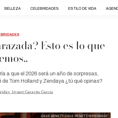
BELLEZA
CELEBRIDADES
ESTILO DE VIDA
AGEN
EBRIDADES
razada? Esto es lo que
emos..
ía a que el 2026 será un año de sorpresas,
é de Tom Holland y Zendaya ¿tú qué opinas?
rídice Aiymet Garavito García
DAVE BENETT/DAVE BENETT/WIREIMAGE