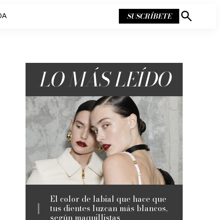
SUSCRÍBETE
DA
Mostrar
búsqueda
LO MÁS LEÍDO
El color de labial que hace que
tus dientes luzcan más blancos,
según maquillistas