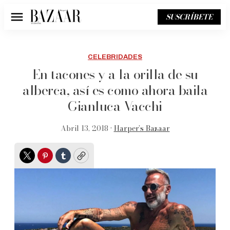
SUSCRÍBETE
Menú
CELEBRIDADES
En tacones y a la orilla de su
alberca, así es como ahora baila
Gianluca Vacchi
Abril 13, 2018 •
Harper’s Bazaar
Twitter
Pinterest
Tumblr
Copy