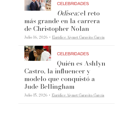
CELEBRIDADES
Odisea:
el reto
más grande en la carrera
de Christopher Nolan
·
Julio 16, 2026
Eurídice Aiymet Garavito García
CELEBRIDADES
Quién es Ashlyn
Castro, la influencer y
modelo que conquistó a
Jude Bellingham
·
Julio 15, 2026
Eurídice Aiymet Garavito García