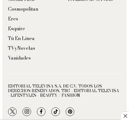
Cosmopolitan
Eres
Esquire
Tú En Línea
TVyNovelas
Vanidades
EDITORIAL TELEVISA S.A. DE C.V. TODOS LOS
DERECHOS RESERVADOS. TBG - EDITORIAL TELEVISA
- LIFESTYLES - BEAUTY / FASHION
twitter
instagram
facebook
tiktok
pinterest