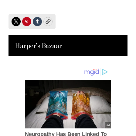
Twitter
Pinterest
Tumblr
Copy
Harper’s Bazaar