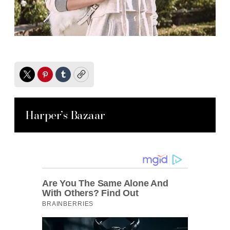
Twitter
Pinterest
Tumblr
Copy
Harper’s Bazaar