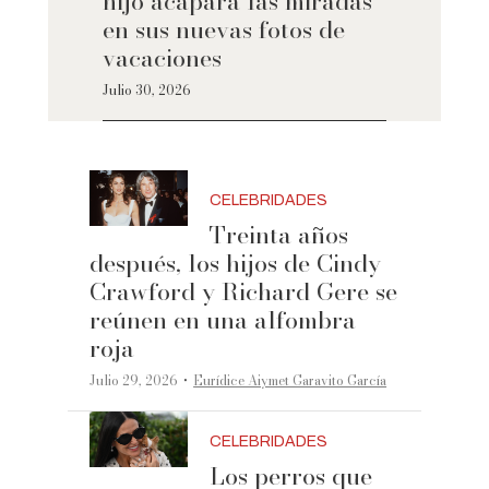
hijo acapara las miradas
en sus nuevas fotos de
vacaciones
Julio 30, 2026
CELEBRIDADES
Treinta años
después, los hijos de Cindy
Crawford y Richard Gere se
reúnen en una alfombra
roja
·
Julio 29, 2026
Eurídice Aiymet Garavito García
CELEBRIDADES
Los perros que