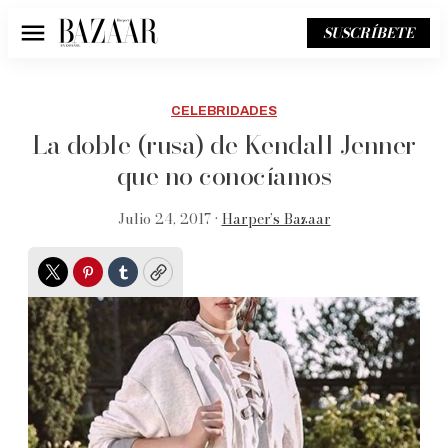
SUSCRÍBETE
Menú
CELEBRIDADES
La doble (rusa) de Kendall Jenner
que no conocíamos
Julio 24, 2017 •
Harper’s Bazaar
Twitter
Pinterest
Tumblr
Copy