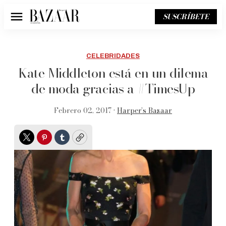
SUSCRÍBETE
Menú
CELEBRIDADES
Kate Middleton está en un dilema
de moda gracias a #TimesUp
Febrero 02, 2017 •
Harper’s Bazaar
Twitter
Pinterest
Tumblr
Copy