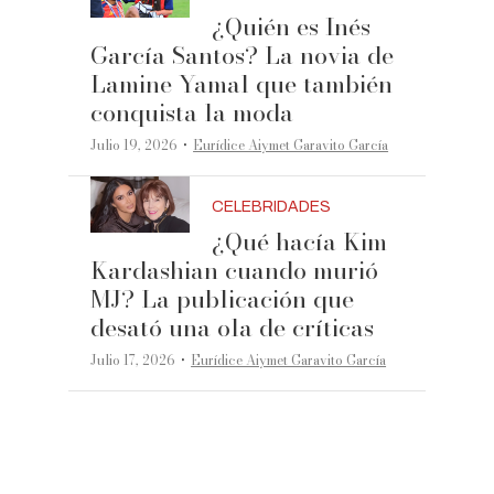
¿Quién es Inés
García Santos? La novia de
Lamine Yamal que también
conquista la moda
·
Julio 19, 2026
Eurídice Aiymet Garavito García
CELEBRIDADES
¿Qué hacía Kim
Kardashian cuando murió
MJ? La publicación que
desató una ola de críticas
·
Julio 17, 2026
Eurídice Aiymet Garavito García