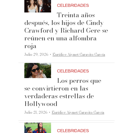
CELEBRIDADES
Treinta años
después, los hijos de Cindy
Crawford y Richard Gere se
reúnen en una alfombra
roja
·
Julio 29, 2026
Eurídice Aiymet Garavito García
CELEBRIDADES
Los perros que
se convirtieron en las
verdaderas estrellas de
Hollywood
·
Julio 21, 2026
Eurídice Aiymet Garavito García
CELEBRIDADES