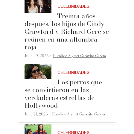
CELEBRIDADES
Treinta años
después, los hijos de Cindy
Crawford y Richard Gere se
reúnen en una alfombra
roja
·
Julio 29, 2026
Eurídice Aiymet Garavito García
CELEBRIDADES
Los perros que
se convirtieron en las
verdaderas estrellas de
Hollywood
·
Julio 21, 2026
Eurídice Aiymet Garavito García
CELEBRIDADES