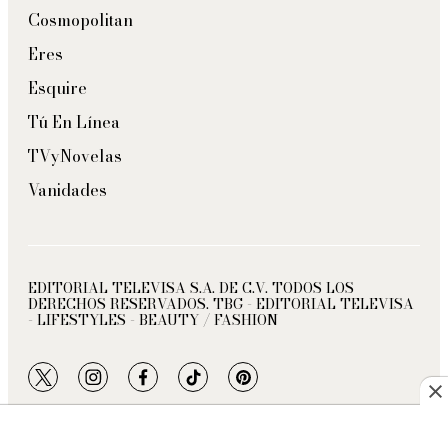
Cosmopolitan
Eres
Esquire
Tú En Línea
TVyNovelas
Vanidades
EDITORIAL TELEVISA S.A. DE C.V. TODOS LOS
DERECHOS RESERVADOS. TBG - EDITORIAL TELEVISA
- LIFESTYLES - BEAUTY / FASHION
twitter
instagram
facebook
tiktok
pinterest