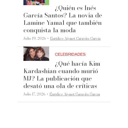
¿Quién es Inés
García Santos? La novia de
Lamine Yamal que también
conquista la moda
·
Julio 19, 2026
Eurídice Aiymet Garavito García
CELEBRIDADES
¿Qué hacía Kim
Kardashian cuando murió
MJ? La publicación que
desató una ola de críticas
·
Julio 17, 2026
Eurídice Aiymet Garavito García