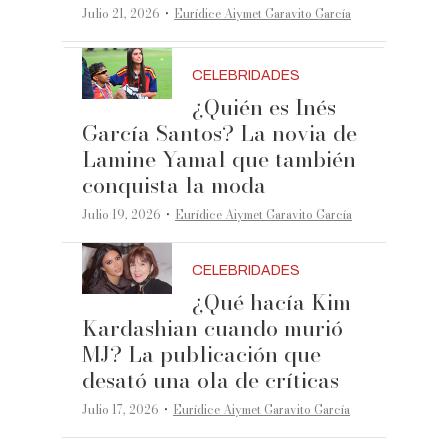
·
Julio 21, 2026
Eurídice Aiymet Garavito García
CELEBRIDADES
¿Quién es Inés
García Santos? La novia de
Lamine Yamal que también
conquista la moda
·
Julio 19, 2026
Eurídice Aiymet Garavito García
CELEBRIDADES
¿Qué hacía Kim
Kardashian cuando murió
MJ? La publicación que
desató una ola de críticas
·
Julio 17, 2026
Eurídice Aiymet Garavito García