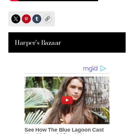
Twitter
Pinterest
Tumblr
Copy
Harper’s Bazaar