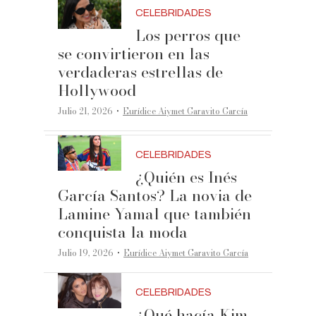
CELEBRIDADES
Los perros que
se convirtieron en las
verdaderas estrellas de
Hollywood
·
Julio 21, 2026
Eurídice Aiymet Garavito García
CELEBRIDADES
¿Quién es Inés
García Santos? La novia de
Lamine Yamal que también
conquista la moda
·
Julio 19, 2026
Eurídice Aiymet Garavito García
CELEBRIDADES
¿Qué hacía Kim