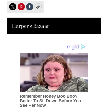
Twitter
Pinterest
Tumblr
Copy
Harper’s Bazaar