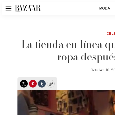
MODA
Menú
CEL
La tienda en línea q
ropa despué
Octubre 10, 20
Twitter
Pinterest
Tumblr
Copy