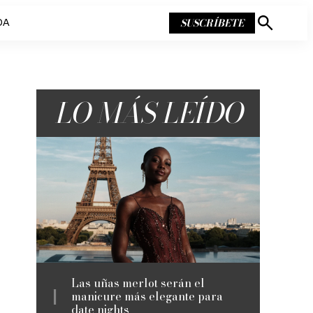
SUSCRÍBETE
DA
Mostrar
búsqueda
LO MÁS LEÍDO
Las uñas merlot serán el
manicure más elegante para
date nights