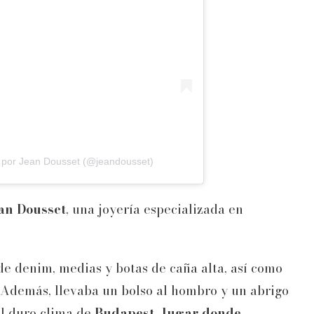
 por Jean Dousset (@jeandousset)
an Dousset
, una joyería especializada en
 de denim, medias y botas de caña alta, así como
. Además, llevaba un bolso al hombro y un abrigo
el duro clima de
Budapest, lugar donde