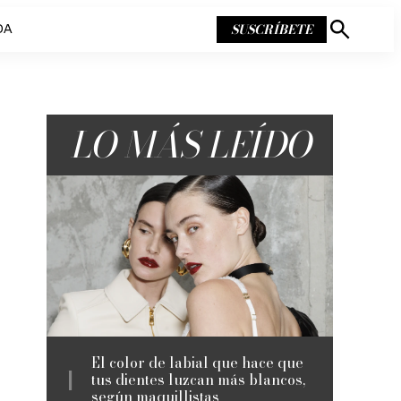
SUSCRÍBETE
DA
Mostrar
búsqueda
LO MÁS LEÍDO
El color de labial que hace que
tus dientes luzcan más blancos,
según maquillistas