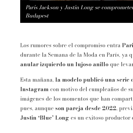
Paris Jackson y Justin Long se comprometen
Budapest
Los rumores sobre el compromiso entra
Pari
durante la Semana de la Moda en París, ya 
anular izquierdo un lujoso anillo
que levan
Esta mañana,
la modelo publicó una serie de
Instagram
con motivo del cumpleaños de su
imágenes de los momentos que han comparti
pues, aunque
son pareja desde 2022
, prev
Justin ‘Blue’ Long
es un exitoso productor 