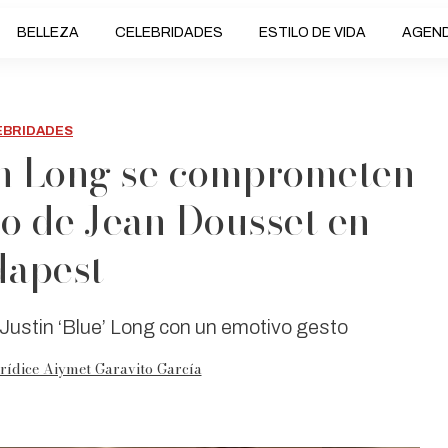
BELLEZA
CELEBRIDADES
ESTILO DE VIDA
AGEN
EBRIDADES
tin Long se comprometen
lo de Jean Dousset en
apest
 a Justin ‘Blue’ Long con un emotivo gesto
rídice Aiymet Garavito García