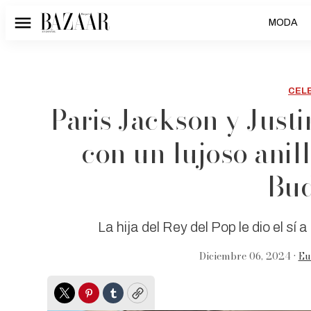
MODA
Menú
CEL
Paris Jackson y Jus
con un lujoso anil
Bud
La hija del Rey del Pop le dio el sí
Diciembre 06, 2024 •
Eu
Twitter
Pinterest
Tumblr
Copy