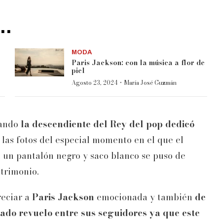
..
MODA
Paris Jackson: con la música a flor de
piel
·
Agosto 23, 2024
María José Guzmán
uando
la descendiente del Rey del pop dedicó
las fotos del especial momento en el que el
un pantalón negro y saco blanco se puso de
atrimonio.
reciar a
Paris Jackson
emocionada y también
de
sado revuelo entre sus seguidores ya que este