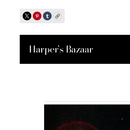
Twitter
Pinterest
Tumblr
Copy
Harper’s Bazaar