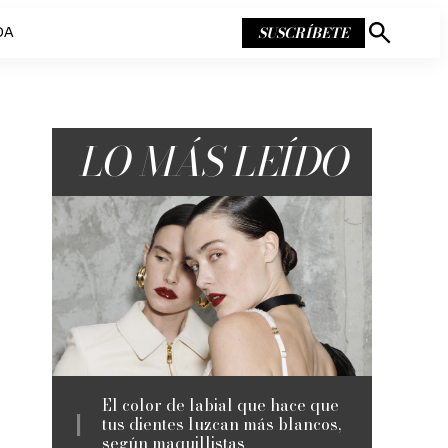
SUSCRÍBETE
DA
Mostrar
búsqueda
LO MÁS LEÍDO
El color de labial que hace que
tus dientes luzcan más blancos,
según maquillistas