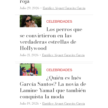
roja
·
Julio 29, 2026
Eurídice Aiymet Garavito García
CELEBRIDADES
Los perros que
se convirtieron en las
verdaderas estrellas de
Hollywood
·
Julio 21, 2026
Eurídice Aiymet Garavito García
CELEBRIDADES
¿Quién es Inés
García Santos? La novia de
Lamine Yamal que también
conquista la moda
·
Julio 19, 2026
Eurídice Aiymet Garavito García