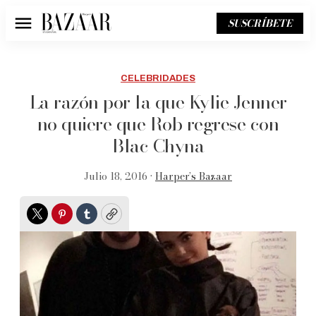
SUSCRÍBETE
Menú
CELEBRIDADES
La razón por la que Kylie Jenner
no quiere que Rob regrese con
Blac Chyna
Julio 18, 2016 •
Harper’s Bazaar
Twitter
Pinterest
Tumblr
Copy