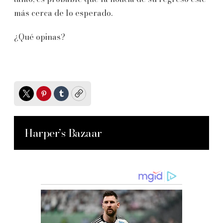
más cerca de lo esperado.
¿Qué opinas?
Twitter
Pinterest
Tumblr
Copy
Harper’s Bazaar