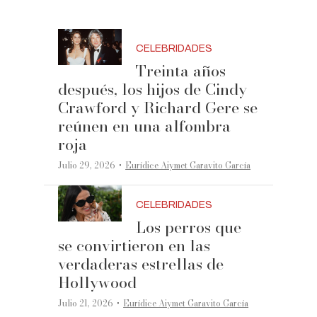
CELEBRIDADES
Treinta años
después, los hijos de Cindy
Crawford y Richard Gere se
reúnen en una alfombra
roja
·
Julio 29, 2026
Eurídice Aiymet Garavito García
CELEBRIDADES
Los perros que
se convirtieron en las
verdaderas estrellas de
Hollywood
·
Julio 21, 2026
Eurídice Aiymet Garavito García