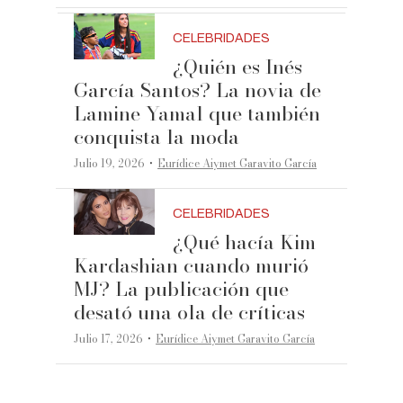
CELEBRIDADES
¿Quién es Inés
García Santos? La novia de
Lamine Yamal que también
conquista la moda
·
Julio 19, 2026
Eurídice Aiymet Garavito García
CELEBRIDADES
¿Qué hacía Kim
Kardashian cuando murió
MJ? La publicación que
desató una ola de críticas
·
Julio 17, 2026
Eurídice Aiymet Garavito García