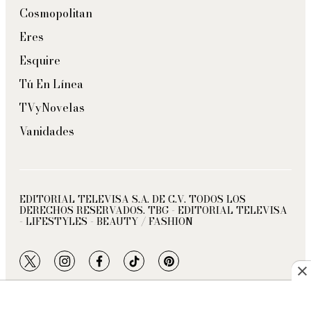
Cosmopolitan
Eres
Esquire
Tú En Línea
TVyNovelas
Vanidades
EDITORIAL TELEVISA S.A. DE C.V. TODOS LOS
DERECHOS RESERVADOS. TBG - EDITORIAL TELEVISA
- LIFESTYLES - BEAUTY / FASHION
twitter
instagram
facebook
tiktok
pinterest