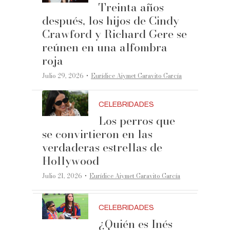
Treinta años
después, los hijos de Cindy
Crawford y Richard Gere se
reúnen en una alfombra
roja
·
Julio 29, 2026
Eurídice Aiymet Garavito García
CELEBRIDADES
Los perros que
se convirtieron en las
verdaderas estrellas de
Hollywood
·
Julio 21, 2026
Eurídice Aiymet Garavito García
CELEBRIDADES
¿Quién es Inés