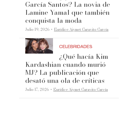
García Santos? La novia de
Lamine Yamal que también
conquista la moda
·
Julio 19, 2026
Eurídice Aiymet Garavito García
CELEBRIDADES
¿Qué hacía Kim
Kardashian cuando murió
MJ? La publicación que
desató una ola de críticas
·
Julio 17, 2026
Eurídice Aiymet Garavito García