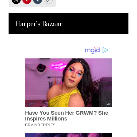
Twitter
Pinterest
Tumblr
Copy
Harper’s Bazaar