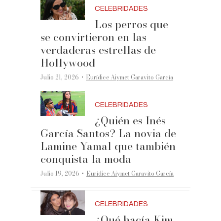
CELEBRIDADES
Los perros que
se convirtieron en las
verdaderas estrellas de
Hollywood
·
Julio 21, 2026
Eurídice Aiymet Garavito García
CELEBRIDADES
¿Quién es Inés
García Santos? La novia de
Lamine Yamal que también
conquista la moda
·
Julio 19, 2026
Eurídice Aiymet Garavito García
CELEBRIDADES
¿Qué hacía Kim