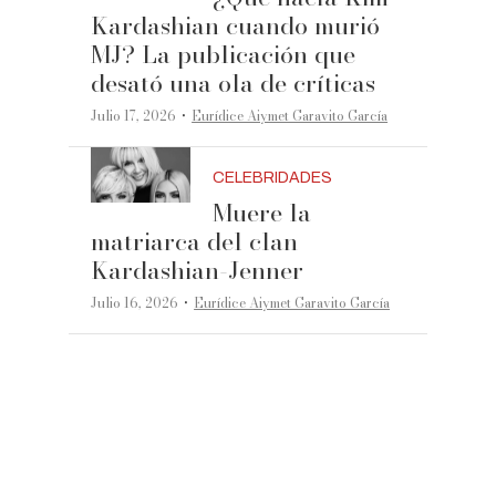
Kardashian cuando murió
MJ? La publicación que
desató una ola de críticas
·
Julio 17, 2026
Eurídice Aiymet Garavito García
CELEBRIDADES
Muere la
matriarca del clan
Kardashian-Jenner
·
Julio 16, 2026
Eurídice Aiymet Garavito García