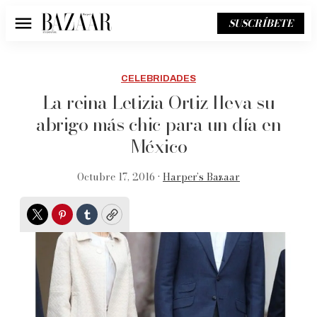
SUSCRÍBETE
Menú
CELEBRIDADES
La reina Letizia Ortiz lleva su
abrigo más chic para un día en
México
Octubre 17, 2016 •
Harper’s Bazaar
Twitter
Pinterest
Tumblr
Copy