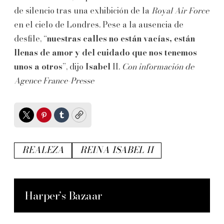
de silencio tras una exhibición de la
Royal Air Force
en el cielo de Londres. Pese a la ausencia de
desfile, “
nuestras calles no están vacías, están
llenas de amor y del cuidado que nos tenemos
unos a otros
”, dijo
Isabel
II.
Con información de
Agence France-Presse
Twitter
Pinterest
Tumblr
Copy
REALEZA
REINA ISABEL II
Harper’s Bazaar