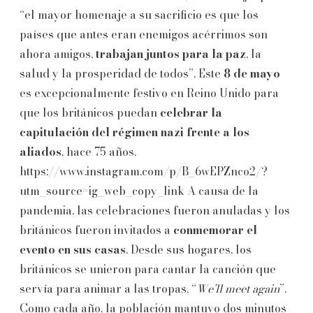
“el mayor homenaje a su sacrificio es que los
países que antes eran enemigos acérrimos son
ahora amigos,
trabajan juntos para la paz
, la
salud y la prosperidad de todos”. Este
8 de mayo
es excepcionalmente festivo en Reino Unido para
que los británicos puedan
celebrar la
capitulación del régimen nazi frente a los
aliados
, hace 75 años.
https://www.instagram.com/p/B_6wEPZnco2/?
utm_source=ig_web_copy_link A causa de la
pandemia, las celebraciones fueron anuladas y los
británicos fueron invitados a
conmemorar el
evento en sus casas
. Desde sus hogares, los
británicos se unieron para cantar la canción que
servía para animar a las tropas, “
We’ll meet again
”.
Como cada año, la población mantuvo dos minutos