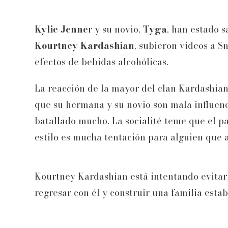
Kylie Jenne
r y su novio,
Tyga
, han estado s
Kourtney Kardashian
, subieron videos a S
efectos de bebidas alcohólicas.
La reacción de la mayor del clan Kardashian
que su hermana y su novio son mala influenci
batallado mucho. La socialité teme que el pa
estilo es mucha tentación para alguien que a
Kourtney Kardashian está intentando evitar
regresar con él y construir una familia establ