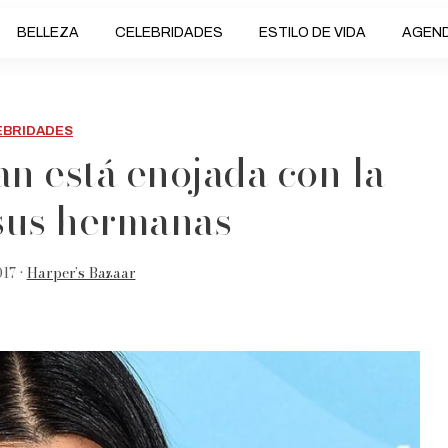
BELLEZA
CELEBRIDADES
ESTILO DE VIDA
AGEN
EBRIDADES
n está enojada con la
sus hermanas
17 •
Harper’s Bazaar