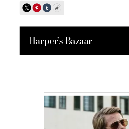
Twitter
Pinterest
Tumblr
Copy
Harper’s Bazaar