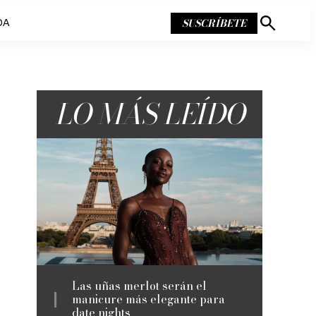
SUSCRÍBETE
DA
Mostrar
búsqueda
LO MÁS LEÍDO
Las uñas merlot serán el
manicure más elegante para
date nights