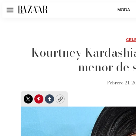
MODA
Menú
CEL
Kourtney Kardashia
menor de 
Febrero 21, 20
Twitter
Pinterest
Tumblr
Copy