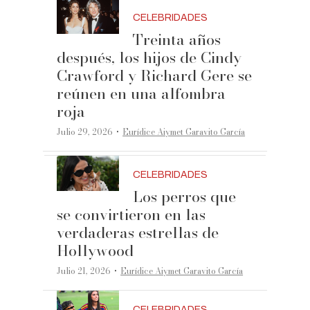
CELEBRIDADES
Treinta años
después, los hijos de Cindy
Crawford y Richard Gere se
reúnen en una alfombra
roja
·
Julio 29, 2026
Eurídice Aiymet Garavito García
CELEBRIDADES
Los perros que
se convirtieron en las
verdaderas estrellas de
Hollywood
·
Julio 21, 2026
Eurídice Aiymet Garavito García
CELEBRIDADES