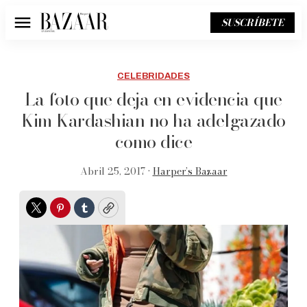
SUSCRÍBETE
Menú
CELEBRIDADES
La foto que deja en evidencia que
Kim Kardashian no ha adelgazado
como dice
Abril 25, 2017 •
Harper’s Bazaar
Twitter
Pinterest
Tumblr
Copy