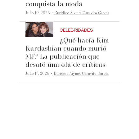
conquista la moda
·
Julio 19, 2026
Eurídice Aiymet Garavito García
CELEBRIDADES
¿Qué hacía Kim
Kardashian cuando murió
MJ? La publicación que
desató una ola de críticas
·
Julio 17, 2026
Eurídice Aiymet Garavito García