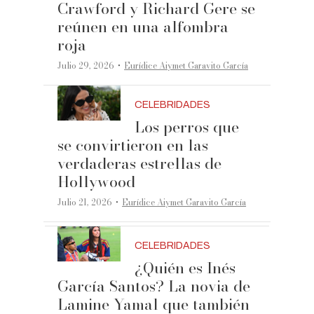
Crawford y Richard Gere se
reúnen en una alfombra
roja
·
Julio 29, 2026
Eurídice Aiymet Garavito García
CELEBRIDADES
Los perros que
se convirtieron en las
verdaderas estrellas de
Hollywood
·
Julio 21, 2026
Eurídice Aiymet Garavito García
CELEBRIDADES
¿Quién es Inés
García Santos? La novia de
Lamine Yamal que también