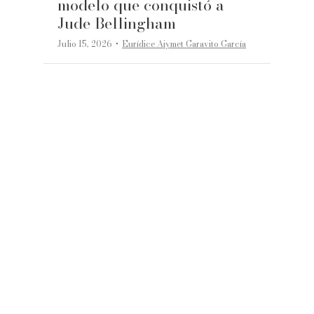
modelo que conquistó a
Jude Bellingham
·
Julio 15, 2026
Eurídice Aiymet Garavito García