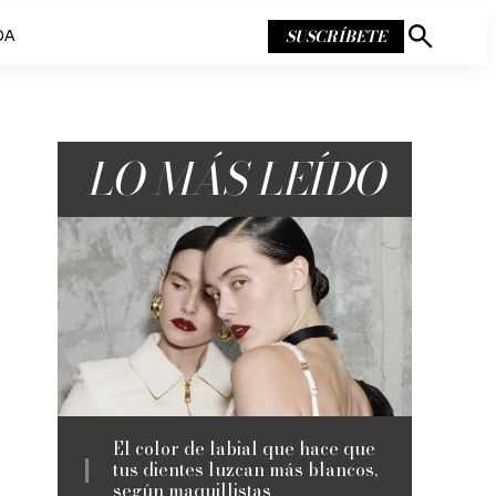
SUSCRÍBETE
DA
Mostrar
búsqueda
LO MÁS LEÍDO
El color de labial que hace que
tus dientes luzcan más blancos,
según maquillistas