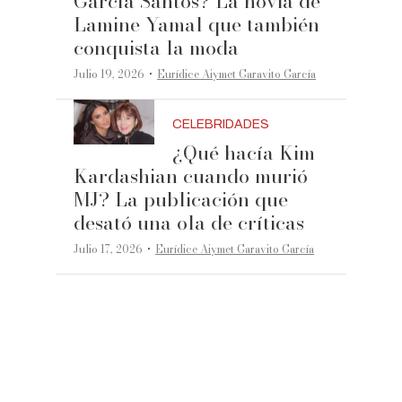
García Santos? La novia de
Lamine Yamal que también
conquista la moda
·
Julio 19, 2026
Eurídice Aiymet Garavito García
CELEBRIDADES
¿Qué hacía Kim
Kardashian cuando murió
MJ? La publicación que
desató una ola de críticas
·
Julio 17, 2026
Eurídice Aiymet Garavito García