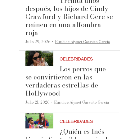
Treinta años
después, los hijos de Cindy
Crawford y Richard Gere se
reúnen en una alfombra
roja
·
Julio 29, 2026
Eurídice Aiymet Garavito García
CELEBRIDADES
Los perros que
se convirtieron en las
verdaderas estrellas de
Hollywood
·
Julio 21, 2026
Eurídice Aiymet Garavito García
CELEBRIDADES
¿Quién es Inés